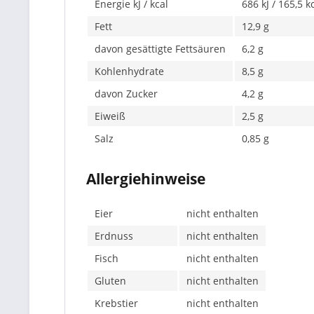
Energie kJ / kcal
686 kJ / 165,5 k
Fett
12,9 g
davon gesättigte Fettsäuren
6,2 g
Kohlenhydrate
8,5 g
davon Zucker
4,2 g
Eiweiß
2,5 g
Salz
0,85 g
Allergiehinweise
Eier
nicht enthalten
Erdnuss
nicht enthalten
Fisch
nicht enthalten
Gluten
nicht enthalten
Krebstier
nicht enthalten