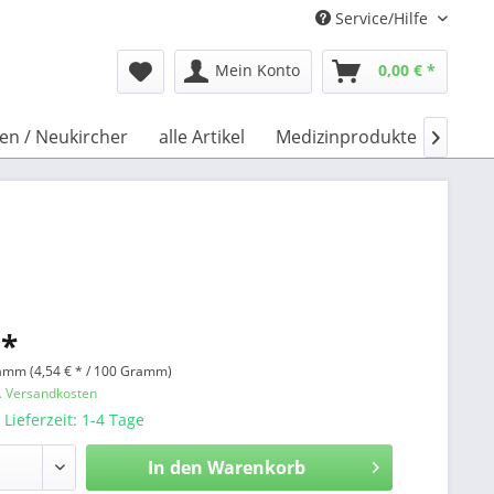
Service/Hilfe
Mein Konto
0,00 € *
hen / Neukircher
alle Artikel
Medizinprodukte
Büch

 *
amm (4,54 € * / 100 Gramm)
l. Versandkosten
 Lieferzeit: 1-4 Tage
In den
Warenkorb