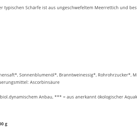
r typischen Schärfe ist aus ungeschwefeltem Meerrettich und bes
ronensaft*, Sonnenblumenöl*, Branntweinessig*, Rohrohrzucker*,
uerungsmittel: Ascorbinsäure
s biol.dynamischem Anbau, *** = aus anerkannt ökologischer Aquak
00 g