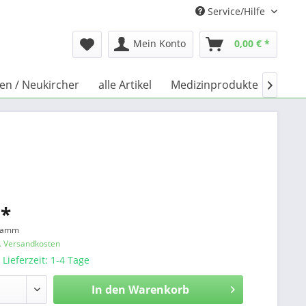
Service/Hilfe
Mein Konto
0,00 € *
hen / Neukircher
alle Artikel
Medizinprodukte
Büch

 *
gramm
l. Versandkosten
 Lieferzeit: 1-4 Tage
In den
Warenkorb