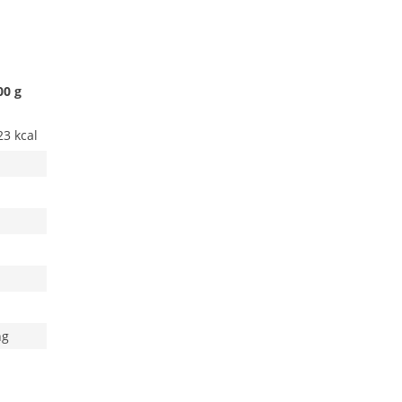
00 g
23 kcal
ng