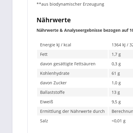
**aus biodynamischer Erzeugung
Nährwerte
Nährwerte & Analyseergebnisse bezogen auf 1
Energie kJ / kcal
1364 kJ / 3
Fett
1,7 g
davon gesättigte Fettsäuren
0,3 g
Kohlenhydrate
61 g
davon Zucker
1,0 g
Ballaststoffe
13 g
Eiweiß
9,5 g
Ermittlung der Nährwerte durch
Berechnu
Salz
<0,01 g