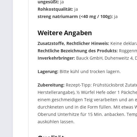
ungesüßt:
ja
Rohkostqualität:
ja
streng natriumarm (<40 mg / 100g):
ja
Weitere Angaben
Zusatzstoffe, Rechtlicher Hinweis:
Keine deklar
Rechtliche Bezeichnung des Produkts:
Roggenm
Inverkehrbringer:
Bauck GmbH, Duhenweitz 4, 
Lagerung:
Bitte kühl und trocken lagern.
Zubereitung:
Rezept-Tipp: Frühstücksbrot Zutat
Herstellerangabe), ½ Würfel Hefe oder 1 Päckche
einem geschmeidigen Teig verarbeiten und an e
durchkneten und in die Form füllen. Mit etwas W
Oberund Unterhitze für 15 Min. anbacken. Temp
auskühlen lassen.