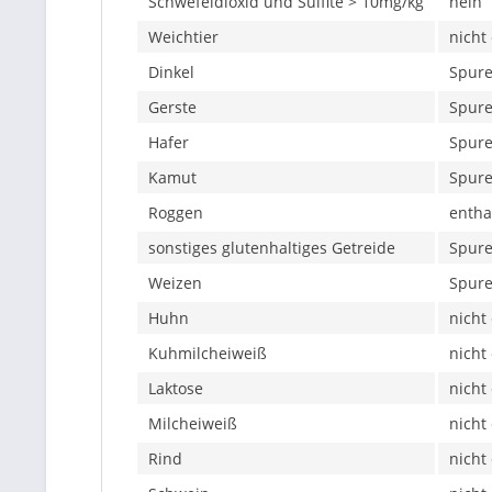
Schwefeldioxid und Sulfite > 10mg/kg
nein
Weichtier
nicht
Dinkel
Spure
Gerste
Spure
Hafer
Spure
Kamut
Spure
Roggen
entha
sonstiges glutenhaltiges Getreide
Spure
Weizen
Spure
Huhn
nicht
Kuhmilcheiweiß
nicht
Laktose
nicht
Milcheiweiß
nicht
Rind
nicht