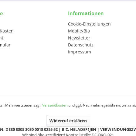
ce
Informationen
Cookie-Einstellungen
Kosten
Mobile-Bio
ht
Newsletter
mular
Datenschutz
Impressum
etzl. Mehrwertsteuer zzgl.
Versandkosten
und ggf. Nachnahmegebühren, wenn nic
Widerruf erklären
N: DE80 8305 3030 0018 0255 52 | BIC: HELADEF1JEN | VERWENDUNGS
Wir sind öko-zertifiziert! Kontrollstelle: DE-ÖKO-021