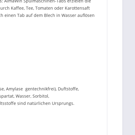
is: AlmaWin Spülmaschinen-Tabs erzielen die
urch Kaffee, Tee, Tomaten oder Karottensaft
ch einen Tab auf dem Blech in Wasser auflösen
, Amylase  gentechnikfrei), Duftstoffe,
partat, Wasser, Sorbitol,
ltsstoffe sind natürlichen Ursprungs.