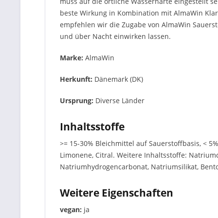
muss auf die örtliche Wasserhärte eingestellt
beste Wirkung in Kombination mit AlmaWin Klar
empfehlen wir die Zugabe von AlmaWin Sauersto
und über Nacht einwirken lassen.
Marke:
AlmaWin
Herkunft:
Dänemark (DK)
Ursprung:
Diverse Länder
Inhaltsstoffe
>= 15-30% Bleichmittel auf Sauerstoffbasis, < 5%
Limonene, Citral. Weitere Inhaltsstoffe: Natrium
Natriumhydrogencarbonat, Natriumsilikat, Benton
Weitere Eigenschaften
vegan:
ja