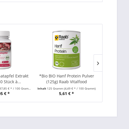
atapfel Extrakt
*Bio BIO Hanf Protein Pulver
Krillöl Kap
0 Stück à...
(125g) Raab Vitalfood
(36,75
37,85 € * / 100 Gramm)
Inhalt
125 Gramm
(4,49 € * / 100 Gramm)
Inhalt
36.75 Gra
05 € *
5,61 € *
20