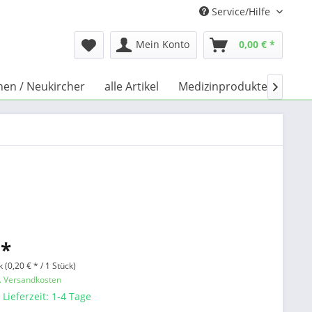
Service/Hilfe
Mein Konto
0,00 € *
chen / Neukircher
alle Artikel
Medizinprodukte
Büch

 *
 (0,20 € * / 1 Stück)
l. Versandkosten
 Lieferzeit: 1-4 Tage