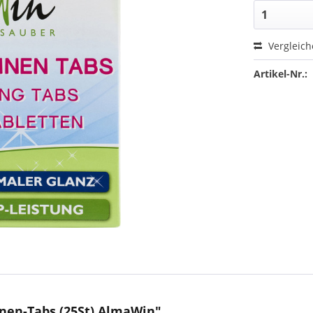
Vergleic
Artikel-Nr.:
nen-Tabs (25St) AlmaWin"