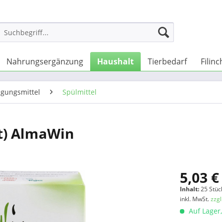
Nahrungsergänzung
Haushalt
Tierbedarf
Filin
igungsmittel
Spülmittel
t) AlmaWin
5,03 €
Inhalt:
25 Stück
inkl. MwSt.
zzg
Auf Lager,