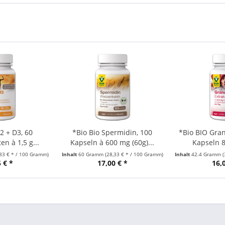
2 + D3, 60
*Bio Bio Spermidin, 100
*Bio BIO Gran
en à 1,5 g...
Kapseln à 600 mg (60g)...
Kapseln 8
,83 € * / 100 Gramm)
Inhalt
60 Gramm
(28,33 € * / 100 Gramm)
Inhalt
42.4 Gramm
(
 € *
17,00 € *
16,