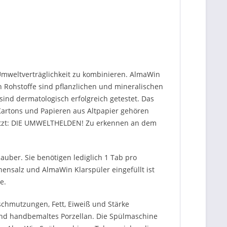
 Umweltverträglichkeit zu kombinieren. AlmaWin
en Rohstoffe sind pflanzlichen und mineralischen
ind dermatologisch erfolgreich getestet. Das
 Kartons und Papieren aus Altpapier gehören
esetzt: DIE UMWELTHELDEN! Zu erkennen an dem
uber. Sie benötigen lediglich 1 Tab pro
ensalz und AlmaWin Klarspüler eingefüllt ist
e.
schmutzungen, Fett, Eiweiß und Stärke
 und handbemaltes Porzellan. Die Spülmaschine