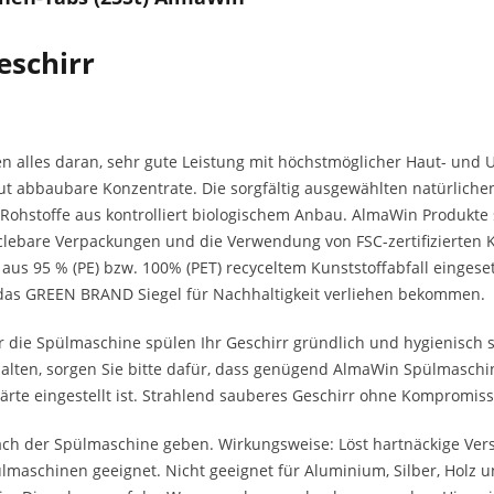
eschirr
en alles daran, sehr gute Leistung mit höchstmöglicher Haut- und
r gut abbaubare Konzentrate. Die sorgfältig ausgewählten natürlich
Rohstoffe aus kontrolliert biologischem Anbau. AlmaWin Produkte s
ecyclebare Verpackungen und die Verwendung von FSC-zertifizierten
 aus 95 % (PE) bzw. 100% (PET) recyceltem Kunststoffabfall eing
 das GREEN BRAND Siegel für Nachhaltigkeit verliehen bekommen.
die Spülmaschine spülen Ihr Geschirr gründlich und hygienisch sa
alten, sorgen Sie bitte dafür, dass genügend AlmaWin Spülmaschin
ärte eingestellt ist. Strahlend sauberes Geschirr ohne Kompromiss
ach der Spülmaschine geben. Wirkungsweise: Löst hartnäckige Ver
lmaschinen geeignet. Nicht geeignet für Aluminium, Silber, Holz