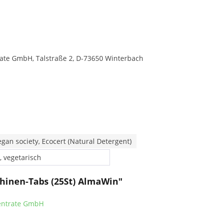
te GmbH, Talstraße 2, D-73650 Winterbach
egan society, Ecocert (Natural Detergent)
, vegetarisch
hinen-Tabs (25St) AlmaWin"
zentrate GmbH