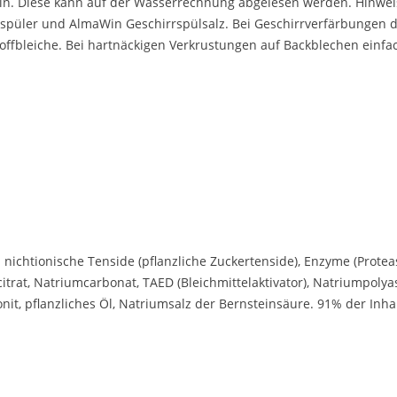
 sein. Diese kann auf der Wasserrechnung abgelesen werden. Hinwe
spüler und AlmaWin Geschirrspülsalz. Bei Geschirrverfärbungen d
ffbleiche. Bei hartnäckigen Verkrustungen auf Backblechen einfa
 nichtionische Tenside (pflanzliche Zuckertenside), Enzyme (Protease
citrat, Natriumcarbonat, TAED (Bleichmittelaktivator), Natriumpolyas
it, pflanzliches Öl, Natriumsalz der Bernsteinsäure. 91% der Inha