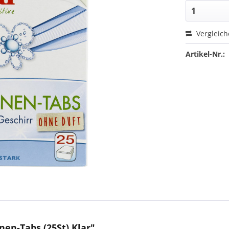
Vergleic
Artikel-Nr.:
en-Tabs (25St) Klar"