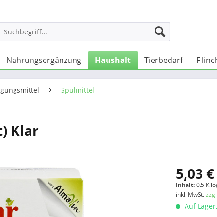
Nahrungsergänzung
Haushalt
Tierbedarf
Filin
igungsmittel
Spülmittel
) Klar
5,03 €
Inhalt:
0.5 Kil
inkl. MwSt.
zzg
Auf Lager,