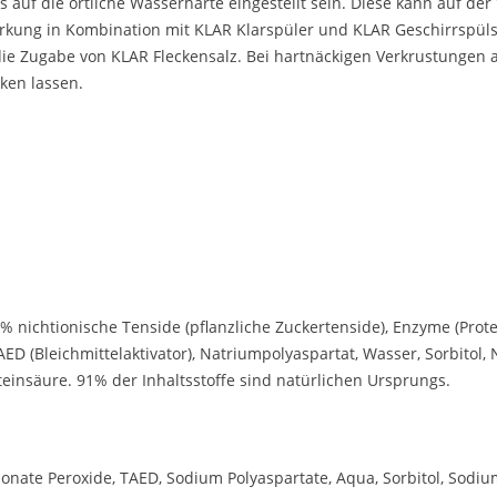
auf die örtliche Wasserhärte eingestellt sein. Diese kann auf d
rkung in Kombination mit KLAR Klarspüler und KLAR Geschirrspülsa
die Zugabe von KLAR Fleckensalz. Bei hartnäckigen Verkrustungen 
ken lassen.
 nichtionische Tenside (pflanzliche Zuckertenside), Enzyme (Protea
AED (Bleichmittelaktivator), Natriumpolyaspartat, Wasser, Sorbitol
tein­säure. 91% der Inhaltsstoffe sind natürlichen Ursprungs.
ate Peroxide, TAED, Sodium Polyaspartate, Aqua, Sorbitol, Sodium 