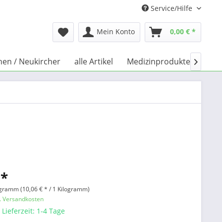
Service/Hilfe
Mein Konto
0,00 € *
chen / Neukircher
alle Artikel
Medizinprodukte
Büch

 *
ogramm (10,06 € * / 1 Kilogramm)
l. Versandkosten
 Lieferzeit: 1-4 Tage