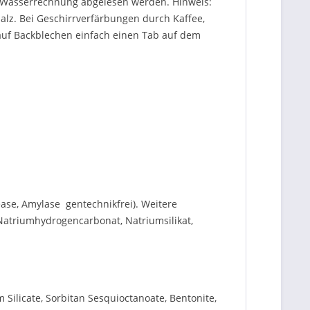
er Wasserrechnung abgelesen werden. Hinweis:
lz. Bei Geschirrverfärbungen durch Kaffee,
auf Backblechen einfach einen Tab auf dem
se, Amylase  gentechnikfrei). Weitere
, Natriumhydrogencarbonat, Natriumsilikat,
Silicate, Sorbitan Sesquioctanoate, Bentonite,