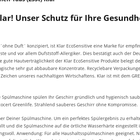
lar! Unser Schutz für Ihre Gesund
´ohne Duft´ konzipiert, ist Klar EcoSensitive eine Marke für empfi
e und vor allem Dufststoff-Allergiker. Dies bestätigt auch der De
 gute Hautverträglichkeit der Klar EcoSensitive Produkte belegt de
iologische sehr gut abbaubare Konzentrate. Recyclebare Verpackung
Zeichen unseres nachhaltigen Wirtschaftens. Klar ist mit dem GRE
Spülmaschine spülen Ihr Geschirr gründlich und hygienisch sauber
Ecocert Greenlife. Strahlend sauberes Geschirr ohne Kompromisse.
er Deiner Spülmaschine. Um ein perfektes Spülergebnis zu erhalt
t und die Spülmaschine auf die örtliche Wasserhärte eingestellt i
ngsvoll. Anwendung: Für alle Haushaltsspülmaschinen geeignet. Ni