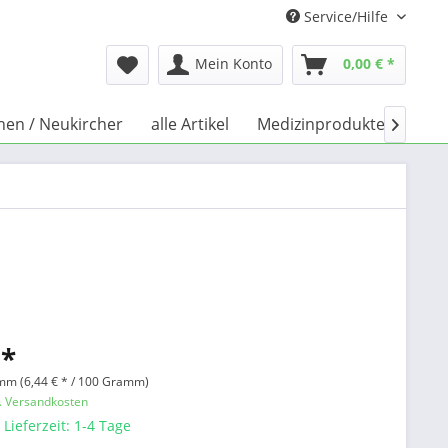
Service/Hilfe
Mein Konto
0,00 € *
chen / Neukircher
alle Artikel
Medizinprodukte
Büc

 *
mm (6,44 € * / 100 Gramm)
l. Versandkosten
 Lieferzeit: 1-4 Tage