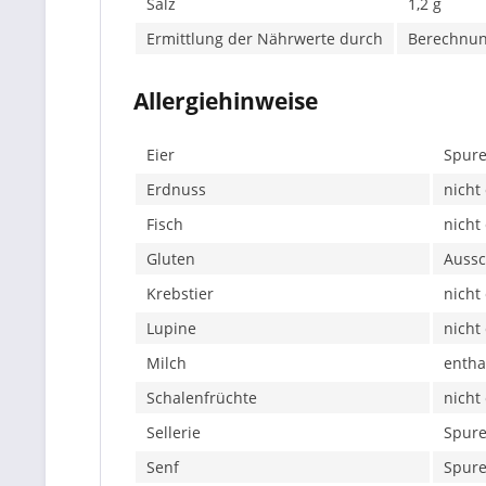
Salz
1,2 g
Ermittlung der Nährwerte durch
Berechnu
Allergiehinweise
Eier
Spure
Erdnuss
nicht
Fisch
nicht
Gluten
Aussc
Krebstier
nicht
Lupine
nicht
Milch
entha
Schalenfrüchte
nicht
Sellerie
Spure
Senf
Spure