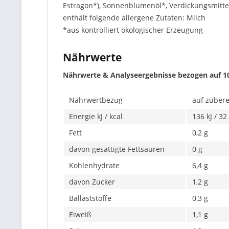
Estragon*), Sonnenblumenöl*, Verdickungsmitte
enthält folgende allergene Zutaten: Milch
*aus kontrolliert ökologischer Erzeugung
Nährwerte
Nährwerte & Analyseergebnisse bezogen auf 1
Nährwertbezug
auf zubere
Energie kJ / kcal
136 kJ / 32
Fett
0,2 g
davon gesättigte Fettsäuren
0 g
Kohlenhydrate
6,4 g
davon Zucker
1,2 g
Ballaststoffe
0,3 g
Eiweiß
1,1 g