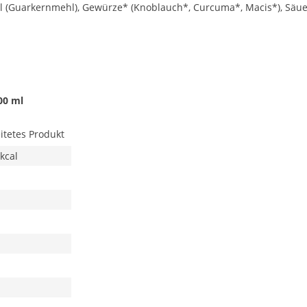
l (Guarkernmehl), Gewürze* (Knoblauch*, Curcuma*, Macis*), Säue
00 ml
itetes Produkt
 kcal