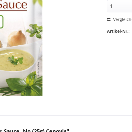
Vergleic
Artikel-Nr.:
 Sauce, bio (25g) Cenovis"