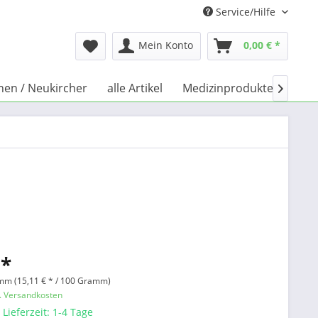
Service/Hilfe
Mein Konto
0,00 € *
chen / Neukircher
alle Artikel
Medizinprodukte
Büc

 *
mm (15,11 € * / 100 Gramm)
l. Versandkosten
 Lieferzeit: 1-4 Tage