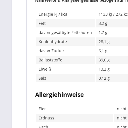
Nährwerte & Analyseergebnisse bezogen auf 1
Energie kJ / kcal
1133 kJ / 272 kc
Fett
3,2 g
davon gesättigte Fettsäuren
1,7 g
Kohlenhydrate
28,1 g
davon Zucker
6,1 g
Ballaststoffe
39,0 g
Eiweiß
13,2 g
Salz
0,12 g
Allergiehinweise
Eier
nicht
Erdnuss
nicht
Fisch
nicht