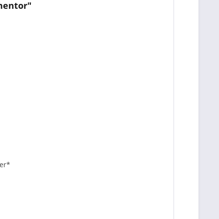
nentor"
er*