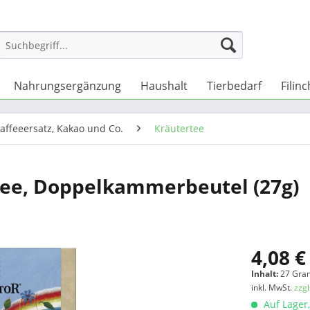
Nahrungsergänzung
Haushalt
Tierbedarf
Filin
Kaffeeersatz, Kakao und Co.
Kräutertee
tee, Doppelkammerbeutel (27g)
4,08 €
Inhalt:
27 Gra
inkl. MwSt.
zzg
Auf Lager,