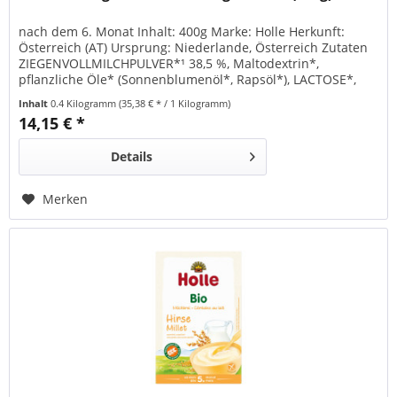
nach dem 6. Monat Inhalt: 400g Marke: Holle Herkunft:
Österreich (AT) Ursprung: Niederlande, Österreich Zutaten
ZIEGENVOLLMILCHPULVER*¹ 38,5 %, Maltodextrin*,
pflanzliche Öle* (Sonnenblumenöl*, Rapsöl*), LACTOSE*,
Stärke*, Calciumcarbonat, Calciumhydroxid, Calciumcitrat,
Inhalt
0.4 Kilogramm
(35,38 € * / 1 Kilogramm)
Algenöl², L-Cystin, Eisensulfat, Magnesiumchlorid, Vitamin C,
14,15 € *
L-Tryptophan, L-Tyrosin, Natriumcitrat,...
Details
Merken