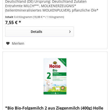
Deutschland (DE) Ursprung: Deutschland Zutaten
Entrahmte MILCH**¹, MOLKENERZEUGNIS*
(teilentmineralisiertes MOLKENPULVER), pflanzliche Öle*
(Palmöl*³, Sonnenblumenöl*, Rapsöl*), Maltodextrin*,
Inhalt
0.4 Kilogramm
(18,88 € * / 1 Kilogramm)
LACTOSE*, MAGERMILCHPULVER**, FISCHÖL²,
7,55 € *
MAGERMILCHPULVER*, Calciumcarbonat, Kaliumchlorid,
Cholinbitartrat, Natriumchlorid, L-Tyrosin,...
Details
Merken
*Bio Bio-Folgemilch 2 aus Ziegenmilch (400g) Holle