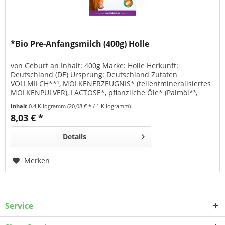
*Bio Pre-Anfangsmilch (400g) Holle
von Geburt an Inhalt: 400g Marke: Holle Herkunft:
Deutschland (DE) Ursprung: Deutschland Zutaten
VOLLMILCH**¹, MOLKENERZEUGNIS* (teilentmineralisiertes
MOLKENPULVER), LACTOSE*, pflanzliche Öle* (Palmöl*³,
Sonnenblumenöl*, Rapsöl*), MAGERMILCHPULVER**,
Inhalt
0.4 Kilogramm
(20,08 € * / 1 Kilogramm)
FISCHÖL², MAGERMILCHPULVER*, Calciumcarbonat,
8,03 € *
Cholinbitartrat, Kaliumchlorid, Natriumchlorid, L-Tyrosin,
Vitamin C,...
Details
Merken
Service