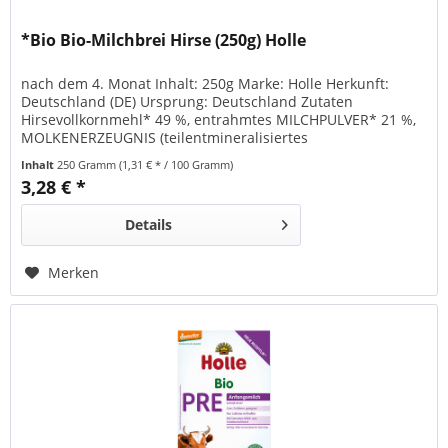
*Bio Bio-Milchbrei Hirse (250g) Holle
nach dem 4. Monat Inhalt: 250g Marke: Holle Herkunft:
Deutschland (DE) Ursprung: Deutschland Zutaten
Hirsevollkornmehl* 49 %, entrahmtes MILCHPULVER* 21 %,
MOLKENERZEUGNIS (teilentmineralisiertes
MOLKENPULVER*) 12 %, pflanzliche Öle* (Palmöl*, Rapsöl*,
Inhalt
250 Gramm
(1,31 € * / 100 Gramm)
Sonnenblumenöl*), Maltodextrin*, Calciumcarbonat,
3,28 € *
Thiamin (Vitamin B1), Vitamin A, Vitamin D enthält folgende
allergene...
Details
Merken