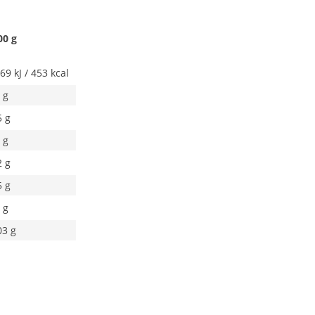
00 g
69 kJ / 453 kcal
 g
5 g
 g
2 g
5 g
 g
03 g