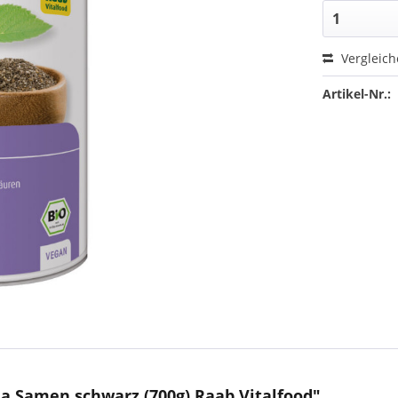
Vergleic
Artikel-Nr.:
a Samen schwarz (700g) Raab Vitalfood"