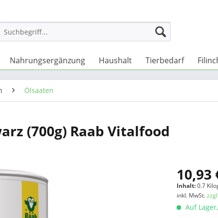
Nahrungsergänzung
Haushalt
Tierbedarf
Filin
n
Ölsaaten
arz (700g) Raab Vitalfood
10,93 
Inhalt:
0.7 Kil
inkl. MwSt.
zzg
Auf Lager,