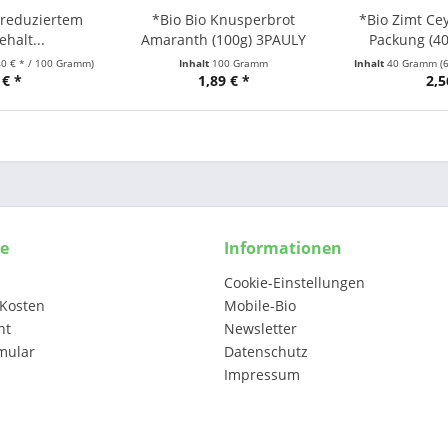
 reduziertem
*Bio Bio Knusperbrot
*Bio Zimt Ce
halt...
Amaranth (100g) 3PAULY
Packung (40
40 € * / 100 Gramm)
Inhalt
100 Gramm
Inhalt
40 Gramm
(
 € *
1,89 € *
2,5
ce
Informationen
Cookie-Einstellungen
Kosten
Mobile-Bio
ht
Newsletter
mular
Datenschutz
Impressum