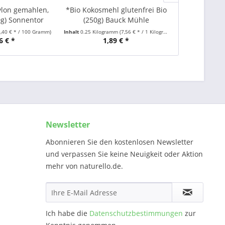
ylon gemahlen,
*Bio Kokosmehl glutenfrei Bio
*Bio Soja
g) Sonnentor
(250g) Bauck Mühle
glutenfrei
6,40 € * / 100 Gramm)
Inhalt
0.25 Kilogramm
(7,56 € * / 1 Kilogramm)
Inhalt
0.25 Kilog
6 € *
1,89 € *
2,
Newsletter
Abonnieren Sie den kostenlosen Newsletter
und verpassen Sie keine Neuigkeit oder Aktion
mehr von naturello.de.
Ich habe die
Datenschutzbestimmungen
zur