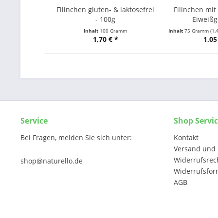
Filinchen gluten- & laktosefrei
Filinchen mit
- 100g
Eiweißge
Inhalt
100 Gramm
Inhalt
75 Gramm
(1,
1,70 € *
1,05
Service
Shop Servi
Bei Fragen, melden Sie sich unter:
Kontakt
Versand und 
Widerrufsrec
shop@naturello.de
Widerrufsfor
AGB