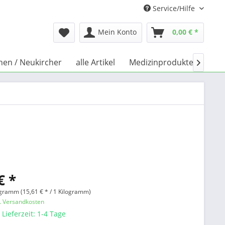
Service/Hilfe
Mein Konto
0,00 € *
chen / Neukircher
alle Artikel
Medizinprodukte
Büc

€ *
ogramm (15,61 € * / 1 Kilogramm)
l. Versandkosten
 Lieferzeit: 1-4 Tage