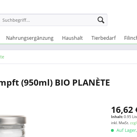
Nahrungsergänzung
Haushalt
Tierbedarf
Filin
tte
ämpft (950ml) BIO PLANÈTE
16,62 
Inhalt:
0.95 Lit
inkl. MwSt.
zzg
Auf Lager,