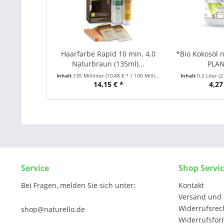
Haarfarbe Rapid 10 min. 4.0
*Bio Kokosöl na
Naturbraun (135ml)...
PLA
Inhalt
135 Milliliter
(10,48 € * / 100 Milliliter)
Inhalt
0.2 Liter
(2
14,15 € *
4,27
Service
Shop Servi
Bei Fragen, melden Sie sich unter:
Kontakt
Versand und 
Widerrufsrec
shop@naturello.de
Widerrufsfor