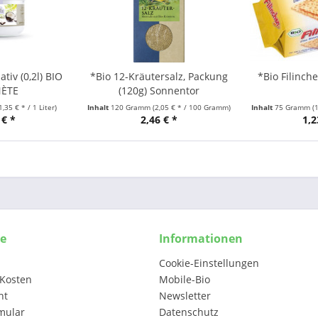
tiv (0,2l) BIO
*Bio 12-Kräutersalz, Packung
*Bio Filinch
NÈTE
(120g) Sonnentor
1,35 € * / 1 Liter)
Inhalt
120 Gramm
(2,05 € * / 100 Gramm)
Inhalt
75 Gramm
(
 € *
2,46 € *
1,2
ce
Informationen
Cookie-Einstellungen
Kosten
Mobile-Bio
ht
Newsletter
mular
Datenschutz