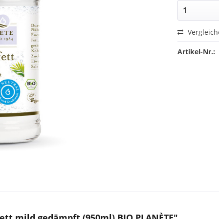
Vergleic
Artikel-Nr.:
ett mild gedämpft (950ml) BIO PLANÈTE"