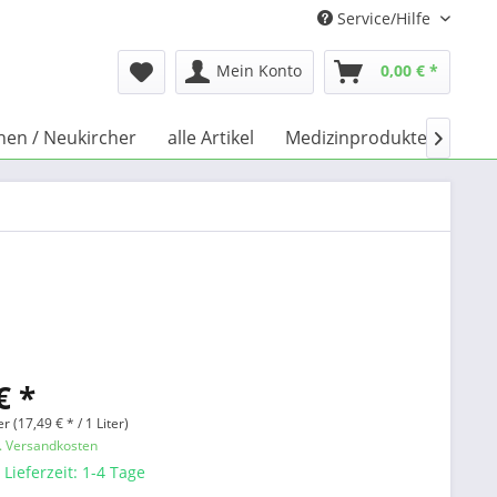
Service/Hilfe
Mein Konto
0,00 € *
chen / Neukircher
alle Artikel
Medizinprodukte
Büc

€ *
er (17,49 € * / 1 Liter)
l. Versandkosten
 Lieferzeit: 1-4 Tage