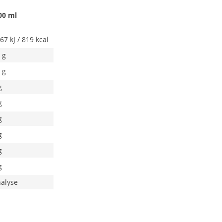
00 ml
67 kJ / 819 kcal
 g
 g
g
g
g
g
g
g
alyse