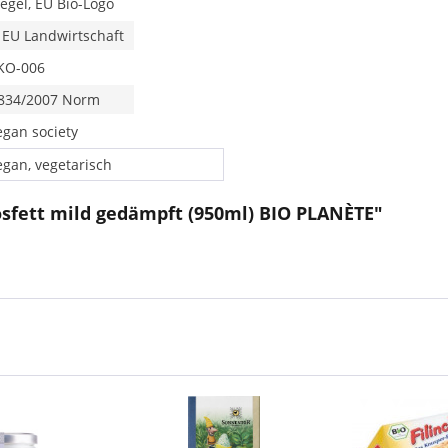
iegel, EU Bio-Logo
 EU Landwirtschaft
KO-006
834/2007 Norm
egan society
egan, vegetarisch
osfett mild gedämpft (950ml) BIO PLANÈTE"