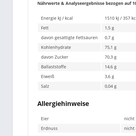
Nährwerte & Analyseergebnisse bezogen auf 1
Energie kJ / kcal
1510 kJ / 357 kc
Fett
1,5 g
davon gesättigte Fettsäuren
0,7 g
Kohlenhydrate
75,1 g
davon Zucker
70,3 g
Ballaststoffe
14,6 g
Eiweiß
3,6 g
Salz
0,04 g
Allergiehinweise
Eier
nicht
Erdnuss
nicht