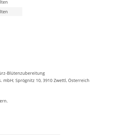
lten
lten
ürz-Blütenzubereitung
 mbH; Sprögnitz 10, 3910 Zwettl, Österreich
ern.