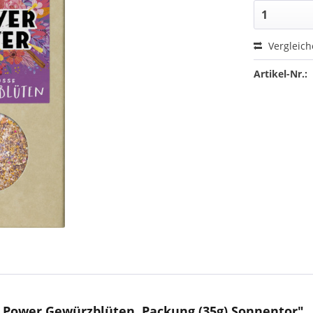
Vergleic
Artikel-Nr.:
 Power Gewürzblüten, Packung (35g) Sonnentor"