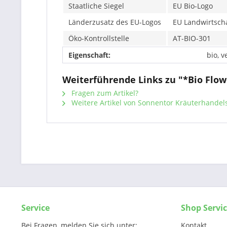
Staatliche Siegel
EU Bio-Logo
Länderzusatz des EU-Logos
EU Landwirtscha
Öko-Kontrollstelle
AT-BIO-301
Eigenschaft:
bio, v
Weiterführende Links zu "*Bio Flo
Fragen zum Artikel?
Weitere Artikel von Sonnentor Kräuterhande
Service
Shop Servi
Bei Fragen, melden Sie sich unter:
Kontakt