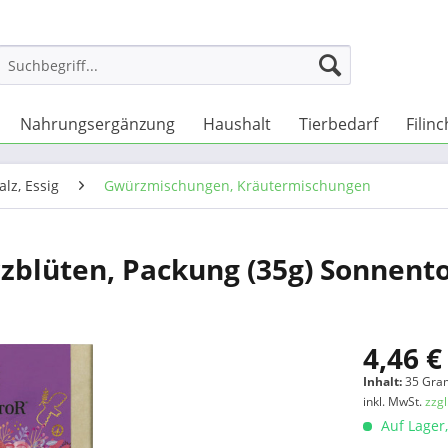
Nahrungsergänzung
Haushalt
Tierbedarf
Filin
alz, Essig
Gwürzmischungen, Kräutermischungen
zblüten, Packung (35g) Sonnent
4,46 €
Inhalt:
35 Gra
inkl. MwSt.
zzg
Auf Lager,