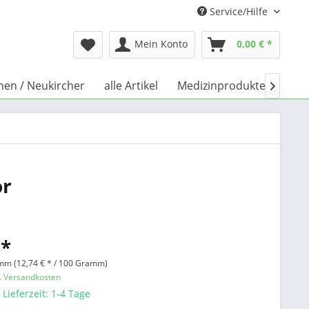
Service/Hilfe
Mein Konto
0,00 € *
chen / Neukircher
alle Artikel
Medizinprodukte
Büc

or
 *
mm (12,74 € * / 100 Gramm)
l. Versandkosten
 Lieferzeit: 1-4 Tage