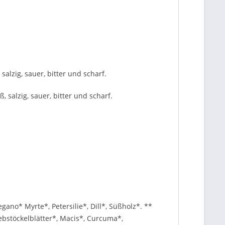
lzig, sauer, bitter und scharf.
salzig, sauer, bitter und scharf.
ano* Myrte*, Petersilie*, Dill*, Süßholz*. **
ebstöckelblätter*, Macis*, Curcuma*,