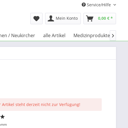
Service/Hilfe
Mein Konto
0,00 € *
chen / Neukircher
alle Artikel
Medizinprodukte
Büc

 Artikel steht derzeit nicht zur Verfügung!
 *
ramm