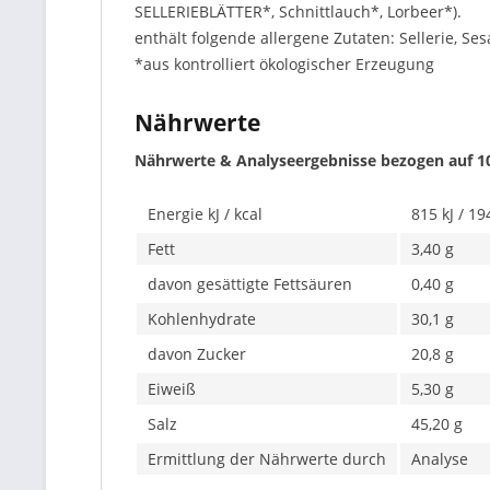
SELLERIEBLÄTTER*, Schnittlauch*, Lorbeer*).
enthält folgende allergene Zutaten: Sellerie, Se
*aus kontrolliert ökologischer Erzeugung
Nährwerte
Nährwerte & Analyseergebnisse bezogen auf 1
Energie kJ / kcal
815 kJ / 19
Fett
3,40 g
davon gesättigte Fettsäuren
0,40 g
Kohlenhydrate
30,1 g
davon Zucker
20,8 g
Eiweiß
5,30 g
Salz
45,20 g
Ermittlung der Nährwerte durch
Analyse