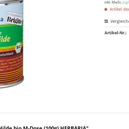
inkl. MwSt.
zzg
Artikel der
Vergleic
Artikel-Nr.:
Hilde bio M-Dose (100g) HERBARIA"