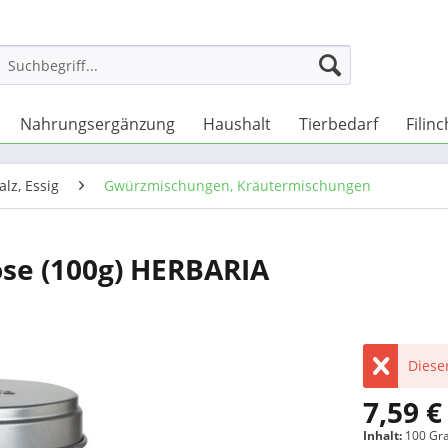
Nahrungsergänzung
Haushalt
Tierbedarf
Filin
alz, Essig
Gwürzmischungen, Kräutermischungen
ose (100g) HERBARIA
Dieser
7,59 €
Inhalt:
100 G