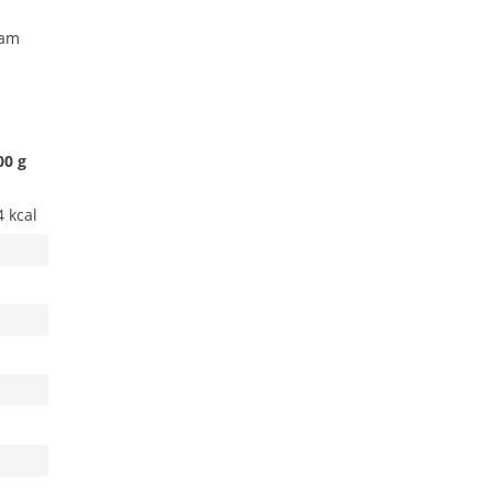
sam
00 g
4 kcal