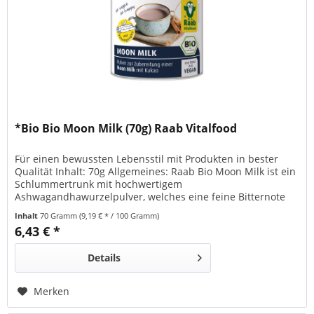
*Bio Bio Moon Milk (70g) Raab Vitalfood
Für einen bewussten Lebensstil mit Produkten in bester
Qualität Inhalt: 70g Allgemeines: Raab Bio Moon Milk ist ein
Schlummertrunk mit hochwertigem
Ashwagandhawurzelpulver, welches eine feine Bitternote
hat. Die Moon Milk (auch Mondmilch genannt) schmeckt
Inhalt
70 Gramm
(9,19 € * / 100 Gramm)
schokoladig und angenehm würzig nach Kardamom, Zimt
6,43 € *
und Vanille. Traditionell wird die Moon Milk vor dem
Schlafengehen...
Details
Merken