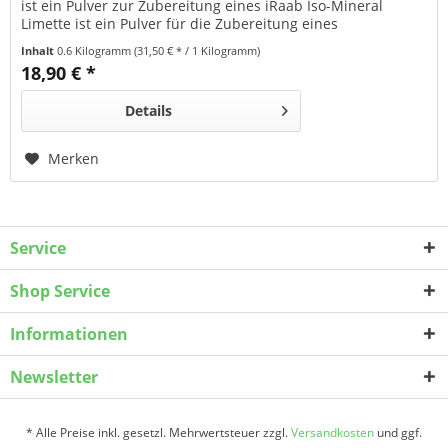
ist ein Pulver zur Zubereitung eines iRaab Iso-Mineral
Limette ist ein Pulver für die Zubereitung eines
isotonischen Getränks. Wer Sport treibt oder sich körperlich
Inhalt
0.6 Kilogramm
(31,50 € * / 1 Kilogramm)
betätigt, verliert durch Schwitzen Wasser und Mineralstoffe.
18,90 € *
Raab Iso-Mineral Limette liefert...
Details
Merken
Service
Shop Service
Informationen
Newsletter
* Alle Preise inkl. gesetzl. Mehrwertsteuer zzgl.
Versandkosten
und ggf.