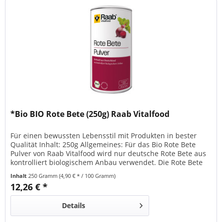
*Bio BIO Rote Bete (250g) Raab Vitalfood
Für einen bewussten Lebensstil mit Produkten in bester
Qualität Inhalt: 250g Allgemeines: Für das Bio Rote Bete
Pulver von Raab Vitalfood wird nur deutsche Rote Bete aus
kontrolliert biologischem Anbau verwendet. Die Rote Bete
ist mit der Zuckerrübe und dem Mangold verwandt und hat
Inhalt
250 Gramm
(4,90 € * / 100 Gramm)
ihren Ursprung im südlichen Mittelmeerraum. Die Römer
12,26 € *
brachten sie nach Mitteleuropa,...
Details