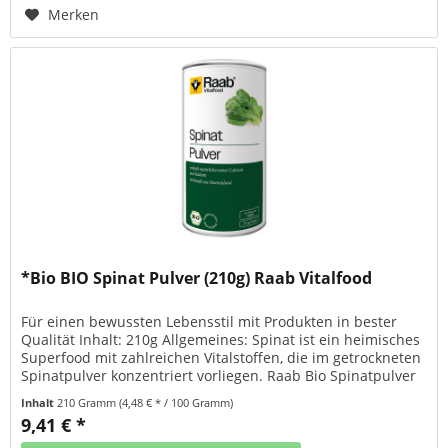
Merken
*Bio BIO Spinat Pulver (210g) Raab Vitalfood
Für einen bewussten Lebensstil mit Produkten in bester
Qualität Inhalt: 210g Allgemeines: Spinat ist ein heimisches
Superfood mit zahlreichen Vitalstoffen, die im getrockneten
Spinatpulver konzentriert vorliegen. Raab Bio Spinatpulver
ist reich an Eisen, Folsäure, Mangan und Vitamin K und
Inhalt
210 Gramm
(4,48 € * / 100 Gramm)
enthält Kalium und Calcium. Vitamin K und Calcium werden
9,41 € *
für die Erhaltung normaler...