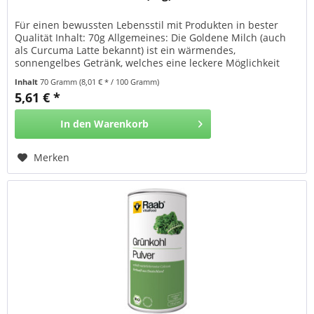
Für einen bewussten Lebensstil mit Produkten in bester
Qualität Inhalt: 70g Allgemeines: Die Goldene Milch (auch
als Curcuma Latte bekannt) ist ein wärmendes,
sonnengelbes Getränk, welches eine leckere Möglichkeit
bietet, Curcuma in die tägliche Ernährung zu integrieren.
Inhalt
70 Gramm
(8,01 € * / 100 Gramm)
Anwendung: siehe Verzehrempfehlung/Verwendung Marke:
5,61 € *
Raab Vitalfood Herkunft: Deutschland (DE) Ursprung:...
In den
Warenkorb
Merken