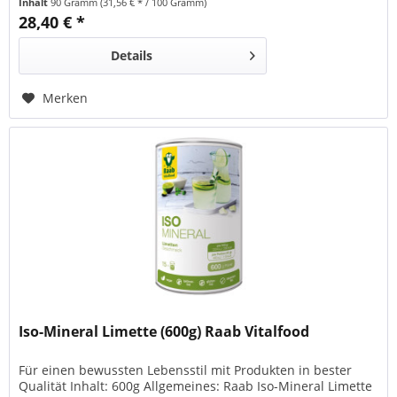
Inhalt
90 Gramm
(31,56 € * / 100 Gramm)
Qualitätsbeeinträchtigung. Die Klümpchen lösen sich in
28,40 € *
Flüssigkeit vollständig auf. Besonderheit: 100% rein -...
Details
Merken
Iso-Mineral Limette (600g) Raab Vitalfood
Für einen bewussten Lebensstil mit Produkten in bester
Qualität Inhalt: 600g Allgemeines: Raab Iso-Mineral Limette