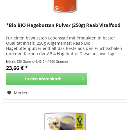
*Bio BIO Hagebutten Pulver (250g) Raab Vitalfood
Für einen bewussten Lebensstil mit Produkten in bester
Qualität Inhalt: 250g Allgemeines: Raab Bio
Hagebuttenpulver enthält das Beste aus den Fruchtschalen
und den Kernen der AP-4 Hagebutte. Diese hochwertige
Sorte stammt aus dem chilenischen Hochland und wird in
Inhalt
250 Gramm
(9,46 € * / 100 Gramm)
ländlichen Gebieten im Süden Chiles angebaut. Ihre
23,66 € *
Früchte zeichnen sich durch ihren Gehalt an Vitamin C
aus....
In den
Warenkorb
Merken