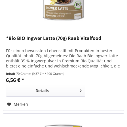
*Bio BIO Ingwer Latte (70g) Raab Vitalfood
Für einen bewussten Lebensstil mit Produkten in bester
Qualität Inhalt: 70g Allgemeines: Die Raab Bio Ingwer Latte
enthält 35 % Ingwerpulver in Premium Bio Qualität und
bietet eine einfache und wohlschmeckende Möglichkeit, die
Ingwer-Wurzel in die tägliche Ernährung zu integrieren. Als
Inhalt
70 Gramm
(9,37 € * / 100 Gramm)
Heißgetränk wärmt die Ingwer Latte von innen und trägt so
6,56 € *
zum allgemeinen Wohlbefinden...
Details
Merken