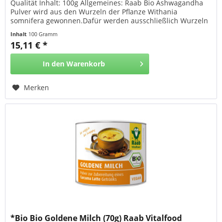
Qualität Inhalt: 100g Allgemeines: Raab Bio Ashwagandha
Pulver wird aus den Wurzeln der Pflanze Withania
somnifera gewonnen.Dafür werden ausschließlich Wurzeln
aus biologischem Anbau verwendet, fein vermahlen und
Inhalt
100 Gramm
ohne Zusätze abgefüllt. Anwendung: siehe
15,11 € *
Verzehrempfehlung/Verwendung Marke: Raab Vitalfood
Herkunft: Indien...
In den
Warenkorb
Merken
*Bio Bio Goldene Milch (70g) Raab Vitalfood