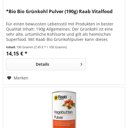
*Bio Bio Grünkohl Pulver (190g) Raab Vitalfood
Für einen bewussten Lebensstil mit Produkten in bester
Qualität Inhalt: 190g Allgemeines: Der Grünkohl ist eine
sehr alte, urtümliche Kohlsorte und gilt als heimisches
Superfood. Mit Raab Bio Grünkohlpulver kann dieses
klassische Wintergemüse nun ganzjährig und einfach zum
Inhalt
190 Gramm
(7,45 € * / 100 Gramm)
Verfeinern von Speisen und Getränken, wie Smoothies,
14,15 € *
Säften, Suppen und Salatsoßen eingesetzt werden....
Details
Merken