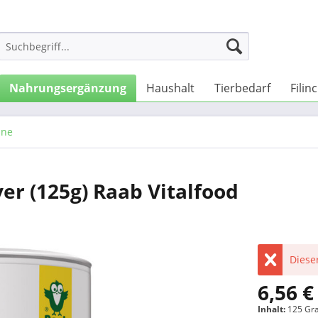
Nahrungsergänzung
Haushalt
Tierbedarf
Filin
ine
ver (125g) Raab Vitalfood
Dieser
6,56 €
Inhalt:
125 Gr