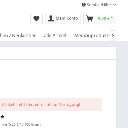
Service/Hilfe
Mein Konto
0,00 € *
chen / Neukircher
alle Artikel
Medizinprodukte
Büc

 Artikel steht derzeit nicht zur Verfügung!
 *
amm (5,25 € * / 100 Gramm)