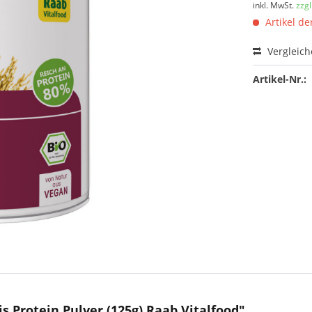
inkl. MwSt.
zzg
Artikel der
Vergleic
Artikel-Nr.:
 Protein Pulver (125g) Raab Vitalfood"