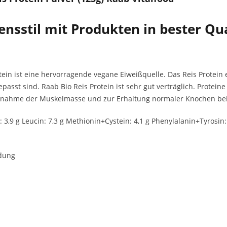
nsstil mit Produkten in bester Qua
tein ist eine hervorragende vegane Eiweißquelle. Das Reis Protein e
st sind. Raab Bio Reis Protein ist sehr gut verträglich. Proteine 
unahme der Muskelmasse und zur Erhaltung normaler Knochen bei
3,9 g Leucin: 7,3 g Methionin+Cystein: 4,1 g Phenylalanin+Tyrosin: 8
dung