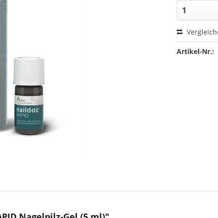
Vergleic
Artikel-Nr.:
ID Nagelpilz-Gel (5 ml)"