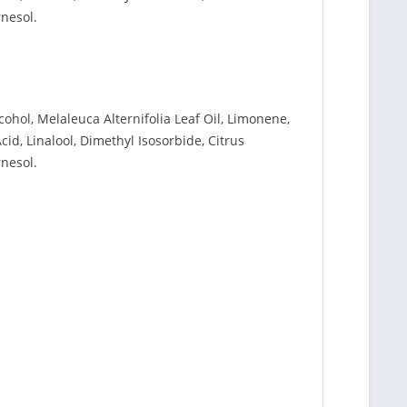
rnesol.
cohol, Melaleuca Alternifolia Leaf Oil, Limonene,
cid, Linalool, Dimethyl Isosorbide, Citrus
rnesol.