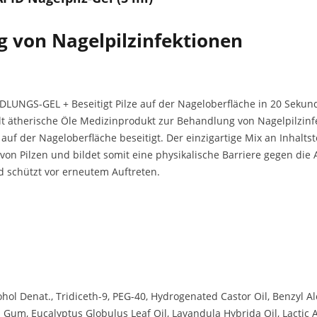
g von Nagelpilzinfektionen
UNGS-GEL + Beseitigt Pilze auf der Nageloberfläche in 20 Sekun
t ätherische Öle Medizinprodukt zur Behandlung von Nagelpilzinfek
auf der Nageloberfläche beseitigt. Der einzigartige Mix an Inhaltst
on Pilzen und bildet somit eine physikalische Barriere gegen die 
 schützt vor erneutem Auftreten.
ohol Denat., Tridiceth-9, PEG-40, Hydrogenated Castor Oil, Benzyl Al
n Gum, Eucalyptus Globulus Leaf Oil, Lavandula Hybrida Oil, Lactic A