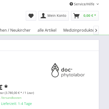
Service/Hilfe
Mein Konto
0,00 € *
chen / Neukircher
alle Artikel
Medizinprodukte
Büc

€ *
ter (3.780,00 € * / 1 Liter)
l. Versandkosten
 Lieferzeit: 1-4 Tage