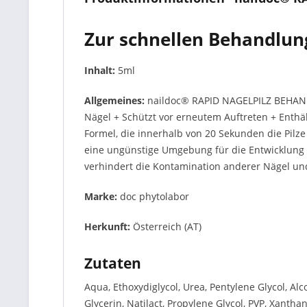
Zur schnellen Behandlun
Inhalt:
5ml
Allgemeines:
naildoc® RAPID NAGELPILZ BEHANDL
Nägel + Schützt vor erneutem Auftreten + Enthäl
Formel, die innerhalb von 20 Sekunden die Pilze 
eine ungünstige Umgebung für die Entwicklung v
verhindert die Kontamination anderer Nägel und
Marke:
doc phytolabor
Herkunft:
Österreich (AT)
Zutaten
Aqua, Ethoxydiglycol, Urea, Pentylene Glycol, Alc
Glycerin, Natilact, Propylene Glycol, PVP, Xantha