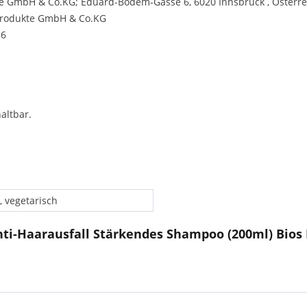
e GmbH & Co.KG; Eduard-Bodem-Gasse 6, 6020 Innsbruck , Österre
produkte GmbH & Co.KG
 6
altbar.
, vegetarisch
ti-Haarausfall Stärkendes Shampoo (200ml) Bios 