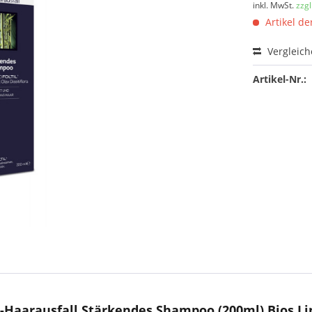
inkl. MwSt.
zzg
Artikel der
Vergleic
Artikel-Nr.:
-Haarausfall Stärkendes Shampoo (200ml) Bios Li