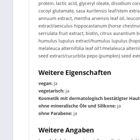
protein, lactic acid, glyceryl oleate, disodium
cocoyl glutamate, sasa kurilensis leaf/stem extrac
annuum extract, mentha arvensis leaf oil, leucon
extract/aesculus hippocastanum (horse chestnut) 
serrulata fruit extract, biotin, citrus aurantium 
humulus lupulus extract/humulus lupulus (hops) ext
melaleuca alternifolia leaf oil1/melaleuca alternif
seed extract/cucurbita pepo (pumpkin) seed ext
Weitere Eigenschaften
vegan:
ja
vegetarisch:
ja
Kosmetik mit dermatologisch bestätigter Hautv
ohne mineralische Öle und Silikone:
ja
ohne Parabene:
ja
Weitere Angaben