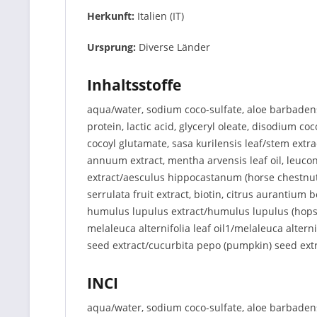
Herkunft:
Italien (IT)
Ursprung:
Diverse Länder
Inhaltsstoffe
aqua/water, sodium coco-sulfate, aloe barbaden
protein, lactic acid, glyceryl oleate, disodium
cocoyl glutamate, sasa kurilensis leaf/stem extrac
annuum extract, mentha arvensis leaf oil, leucon
extract/aesculus hippocastanum (horse chestnut) 
serrulata fruit extract, biotin, citrus aurantium 
humulus lupulus extract/humulus lupulus (hops) ext
melaleuca alternifolia leaf oil1/melaleuca alternif
seed extract/cucurbita pepo (pumpkin) seed ext
INCI
aqua/water, sodium coco-sulfate, aloe barbaden