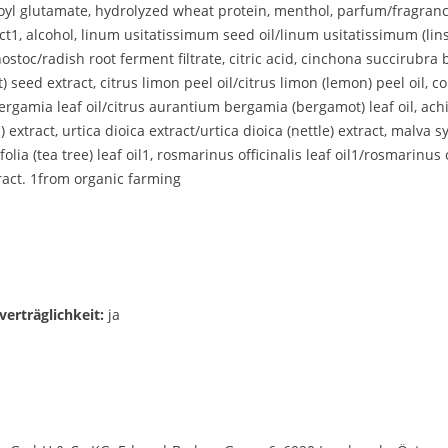
 cocoyl glutamate, hydrolyzed wheat protein, menthol, parfum/fragr
t1, alcohol, linum usitatissimum seed oil/linum usitatissimum (linsee
ostoc/radish root ferment filtrate, citric acid, cinchona succirubr
seed extract, citrus limon peel oil/citrus limon (lemon) peel oil, 
bergamia leaf oil/citrus aurantium bergamia (bergamot) leaf oil, achil
ract, urtica dioica extract/urtica dioica (nettle) extract, malva syl
olia (tea tree) leaf oil1, rosmarinus officinalis leaf oil1/rosmarinus 
ract. 1from organic farming
erträglichkeit:
ja