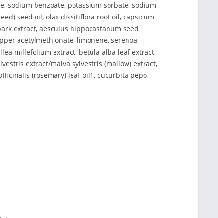
ance, sodium benzoate, potassium sorbate, sodium
d) seed oil, olax dissitiflora root oil, capsicum
a bark extract, aesculus hippocastanum seed
copper acetylmethionate, limonene, serenoa
lea millefolium extract, betula alba leaf extract,
vestris extract/malva sylvestris (mallow) extract,
officinalis (rosemary) leaf oil1, cucurbita pepo