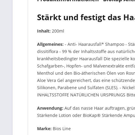
Stärkt und festigt das Ha
Inhalt:
200ml
Allgemeines:
- Anti- Haarausfall* Shampoo - St
dissitiflora - 99 % der Inhaltsstoffe aus natürli
krankheitsbedingter Haarausfall Die spezielle 
Schafgarben-, Hopfen- und Malvenextrakte entf
Menthol und den Bio-ätherischen Ölen von Rosma
Aloe Vera Gel angereichert, das eine schützend
Silikonen, Parabene und Sulfaten (SLES). - Nicke
INHALTSSTOFFE NATÜRLICHEN URSPRUNGS Bitte b
Anwendung:
Auf das nasse Haar auftragen, gr
Stärkende Lotion oder BioKap® Stärkende Amp
Marke:
Bios Line