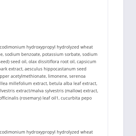
, cocodimonium hydroxypropyl hydrolyzed wheat
ance, sodium benzoate, potassium sorbate, sodium
d) seed oil, olax dissitiflora root oil, capsicum
a bark extract, aesculus hippocastanum seed
copper acetylmethionate, limonene, serenoa
lea millefolium extract, betula alba leaf extract,
vestris extract/malva sylvestris (mallow) extract,
officinalis (rosemary) leaf oil1, cucurbita pepo
, cocodimonium hydroxypropyl hydrolyzed wheat