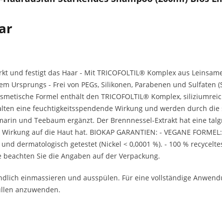
ar
ärkt und festigt das Haar - Mit TRICOFOLTIL® Komplex aus Leinsam
chem Ursprungs - Frei von PEGs, Silikonen, Parabenen und Sulfaten (S
kosmetische Formel enthält den TRICOFOLTIL® Komplex, siliziumreic
alten eine feuchtigkeitsspendende Wirkung und werden durch die 
rin und Teebaum ergänzt. Der Brennnessel-Extrakt hat eine talgre
e Wirkung auf die Haut hat. BIOKAP GARANTIEN: - VEGANE FORMEL: Ke
l und dermatologisch getestet (Nickel < 0,0001 %). - 100 % recycelte
eachten Sie die Angaben auf der Verpackung.
ündlich einmassieren und ausspülen. Für eine vollständige Anwen
ullen anzuwenden.