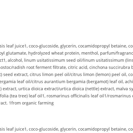
sis leaf juice1, coco-glucoside, glycerin, cocamidopropyl betaine
 cocoyl glutamate, hydrolyzed wheat protein, menthol, parfum/fragr
t1, alcohol, linum usitatissimum seed oil/linum usitatissimum (linsee
ostoc/radish root ferment filtrate, citric acid, cinchona succirubr
seed extract, citrus limon peel oil/citrus limon (lemon) peel oil, 
bergamia leaf oil/citrus aurantium bergamia (bergamot) leaf oil, achil
ract, urtica dioica extract/urtica dioica (nettle) extract, malva syl
olia (tea tree) leaf oil1, rosmarinus officinalis leaf oil1/rosmarinus 
ract. 1from organic farming
sis leaf juice1, coco-glucoside, glycerin, cocamidopropyl betaine