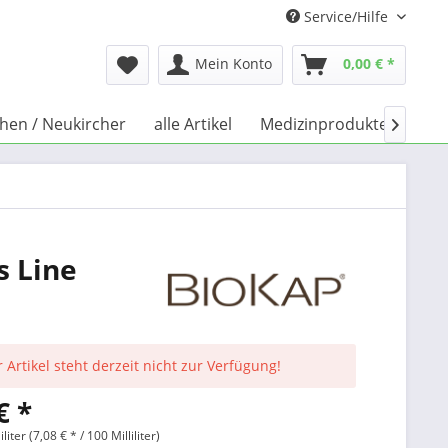
Service/Hilfe
Mein Konto
0,00 € *
chen / Neukircher
alle Artikel
Medizinprodukte
Büc

s Line
 Artikel steht derzeit nicht zur Verfügung!
€ *
iliter (7,08 € * / 100 Milliliter)