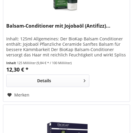
Balsam-Conditioner mit Jojobaöl (Antifizz)...
Inhalt: 125ml Allgemeines: Der BioKap Balsam Conditioner
enthält: Jojobaöl Pflanzliche Ceramide Sanftes Balsam für
bessere Kämmbarkeit Der BioKap Balsam-Conditioner
versorgt das Haar mit reichlich Feuchtigkeit und wirkt Spliss
entgegen. Die Haare sind repariert und leichter kämmbar,
Inhalt
125 Milliliter
(9,84 € * / 100 Milliliter)
ohne zu verfilzen. Besonderheit: OHNE Parabene OHNE SLS
12,30 € *
OHNE SLES OHNE Silikone Nickel und...
Details
Merken