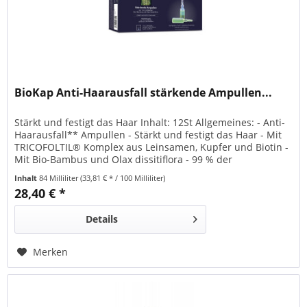
BioKap Anti-Haarausfall stärkende Ampullen...
Stärkt und festigt das Haar Inhalt: 12St Allgemeines: - Anti-
Haarausfall** Ampullen - Stärkt und festigt das Haar - Mit
TRICOFOLTIL® Komplex aus Leinsamen, Kupfer und Biotin -
Mit Bio-Bambus und Olax dissitiflora - 99 % der
Inhaltsstoffe aus natürlichem Ursprungs - Frei von PEGs,
Inhalt
84 Milliliter
(33,81 € * / 100 Milliliter)
Silikonen, Parabenen und Sulfaten (SLES). - Vegan - Made in
28,40 € *
Italy **Nicht krankheitsbedingter...
Details
Merken