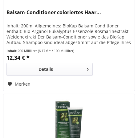
Balsam-Conditioner coloriertes Haar...
Inhalt: 200ml Allgemeines: BioKap Balsam Conditioner
enthält: Bio-Arganöl Eukalyptus-Essenzöle Rosmarinextrakt
Weidenextrakt Der Balsam-Conditioner sowie das BioKap
Aufbau-Shampoo sind ideal abgestimmt auf die Pflege Ihres
colorierten Haares mit den Rapid Haarfarben. Das Haar
Inhalt
200 Milliliter
(6,17 € * / 100 Milliliter)
wird mit hochwertigen Zutaten genährt und glänzt dank
12,34 € *
Bio-Arganöl - für eine strahlend,...
Details
Merken