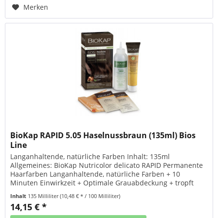
Merken
BioKap RAPID 5.05 Haselnussbraun (135ml) Bios
Line
Langanhaltende, natürliche Farben Inhalt: 135ml
Allgemeines: BioKap Nutricolor delicato RAPID Permanente
Haarfarben Langanhaltende, natürliche Farben + 10
Minuten Einwirkzeit + Optimale Grauabdeckung + tropft
nicht + Friseurumhang und Handschuhe inklusive + Nährt,
Inhalt
135 Milliliter
(10,48 € * / 100 Milliliter)
färbt, repariert + mit BIO-ARGANÖL und TRICOREPAIR
14,15 € *
Komplex + bis zu 80% der Inhaltsstoffe sind natürlichen...