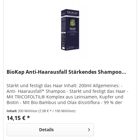
BioKap Anti-Haarausfall Stärkendes Shampoo...
Stärkt und festigt das Haar Inhalt: 200ml Allgemeines: -
Anti- Haarausfall* Shampoo - Stärkt und festigt das Haar -
Mit TRICOFOLTIL® Komplex aus Leinsamen, Kupfer und
Biotin - Mit Bio-Bambus und Olax dissitiflora - 99 % der
Inhaltsstoffe aus natürlichem Ursprungs - Frei von PEGs,
Inhalt
200 Milliliter
(7,08 € * / 100 Milliliter)
Silikonen, Parabenen und Sulfaten (SLES). - Vegan - Made in
14,15 € *
Italy *Nicht krankheitsbedingter...
Details