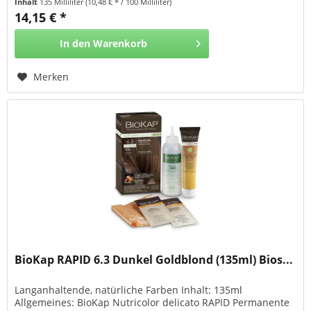
Inhalt
135 Milliliter
(10,48 € * / 100 Milliliter)
färbt, repariert + mit BIO-ARGANÖL und TRICOREPAIR
14,15 € *
Komplex + bis zu 80% der Inhaltsstoffe sind natürlichen...
In den
Warenkorb
Merken
BioKap RAPID 6.3 Dunkel Goldblond (135ml) Bios...
Langanhaltende, natürliche Farben Inhalt: 135ml
Allgemeines: BioKap Nutricolor delicato RAPID Permanente