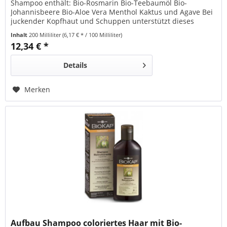
Shampoo enthält: Bio-Rosmarin Bio-Teebaumöl Bio-
Johannisbeere Bio-Aloe Vera Menthol Kaktus und Agave Bei
juckender Kopfhaut und Schuppen unterstützt dieses
Shampoo mit ätherischem Bio-Rosmarin und Teebaumöl. In
Inhalt
200 Milliliter
(6,17 € * / 100 Milliliter)
Verbindung mit Menthol wird Juckreiz gelindert und die
12,34 € *
Talgproduktion dank Kaktus, Bio-Johannisbeere und Agave...
Details
Merken
Aufbau Shampoo coloriertes Haar mit Bio-