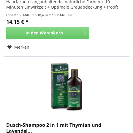
Haarfarben Langanhaltende, natürliche Farben + 10
Minuten Einwirkzeit + Optimale Grauabdeckung + tropft
nicht + Friseurumhang und Handschuhe inklusive + Nährt,
Inhalt
135 Milliliter
(10,48 € * / 100 Milliliter)
färbt, repariert + mit BIO-ARGANÖL und TRICOREPAIR
14,15 € *
Komplex + bis zu 80% der Inhaltsstoffe sind natürlichen...
In den
Warenkorb
Merken
Dusch-Shampoo 2 in 1 mit Thymian und
Lavendel...