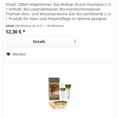
Inhalt: 200ml Allgemeines: Das BioKap Dusch-Shampoo 2 in
1 enthält: Bio-Lavendelwasser Bio-Kornblumenwasser
Thymian Reis- und Weizenproteine Das bio-zertifizierte 2-in
1 Produkt für Haar-und Körperpflege ist optimal geeignet
für den Saunabesuch oder nach dem Sport. Es schenkt dem
Inhalt
200 Milliliter
(6,15 € * / 100 Milliliter)
Haar Fülle, Leuchtkraft sowie Geschmeidigkeit und versorgt
12,30 € *
den Körper mit viel Feuchtigkeit...
Details
Merken