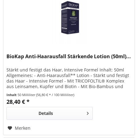
BioKap Anti-Haarausfall Stärkende Lotion (50ml)...
Stärkt und festigt das Haar, Intensive Formel Inhalt: 50ml
Allgemeines: - Anti-Haarausfall** Lotion - Stärkt und festigt
das Haar - Intensive Formel - Mit TRICOFOLTIL® Komplex
aus Leinsamen, Kupfer und Biotin - Mit Bio-Bambus und
Olax dissitiflora - 99 % der Inhaltsstoffe aus natürlichem
Inhalt
50 Milliliter
(56,80 € * / 100 Milliliter)
Ursprungs - Frei von PEGs, Silikonen, Parabenen und
28,40 € *
Sulfaten (SLES). - Vegan - Made in...
Details
Merken