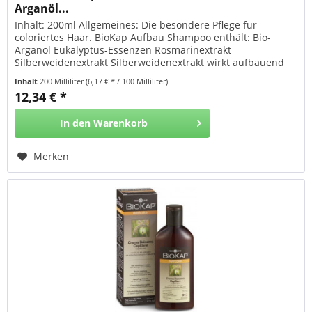
Arganöl...
Inhalt: 200ml Allgemeines: Die besondere Pflege für
coloriertes Haar. BioKap Aufbau Shampoo enthält: Bio-
Arganöl Eukalyptus-Essenzen Rosmarinextrakt
Silberweidenextrakt Silberweidenextrakt wirkt aufbauend
und stärkend auf die Haarstruktur. Arganöl aus
Inhalt
200 Milliliter
(6,17 € * / 100 Milliliter)
biologischem Anbau spendet dem Haar Feuchtigkeit und
12,34 € *
sorgt für bessere Kämmbarkeit. Das BioKap Aufbau
Shampoo - die ideale...
In den
Warenkorb
Merken