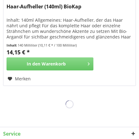
Haar-Aufheller (140ml) BioKap
Inhalt: 140ml Allgemeines: Haar-Aufheller, der das Haar
nährt und pflegt Für das komplette Haar oder einzelne
Strähnchen um wunderschöne Akzente zu setzen Mit Bio-
Arganöl für sichtbar geschmeidigeres und glänzendes Haar
und dem einmaligen TRICOREPAIR Komplex: Der
Inhalt
140 Milliliter
(10,11 € * / 100 Milliliter)
TRICOREPAIR Komplex enthält: Reisproteine mit
14,15 € *
aufbauender und regenerierender Wirkung
Silberweidenextrakt schützt...
In den
Warenkorb
Merken
Service