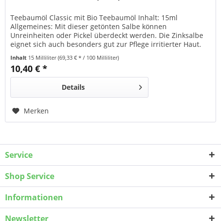
Teebaumöl Classic mit Bio Teebaumöl Inhalt: 15ml
Allgemeines: Mit dieser getönten Salbe können
Unreinheiten oder Pickel überdeckt werden. Die Zinksalbe
eignet sich auch besonders gut zur Pflege irritierter Haut.
Sie lindert Juckreiz und hat einen leicht-kühlenden Effekt.
Inhalt
15 Milliliter
(69,33 € * / 100 Milliliter)
Wirksame Inhaltsstoffe wie z.B. Zinkoxid, Propolistinktur
10,40 € *
und Bio Teebaumöl verbessern das Hautbild....
Details
Merken
Service
Shop Service
Informationen
Newsletter