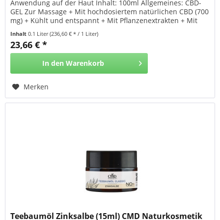
Anwendung auf der Haut Inhalt: 100ml Allgemeines: CBD-
GEL Zur Massage + Mit hochdosiertem natürlichen CBD (700
mg) + Kühlt und entspannt + Mit Pflanzenextrakten + Mit
Ätherischen Ölen + Vegan cannabidoc® CBD 700mg-Gel ist
Inhalt
0.1 Liter
(236,60 € * / 1 Liter)
ein konzentriertes Produkt mit hochdosiertem CBD (700 mg
23,66 € *
pro Tube) und den pflanzlichen Inhaltsstoffen...
In den
Warenkorb
Merken
Teebaumöl Zinksalbe (15ml) CMD Naturkosmetik