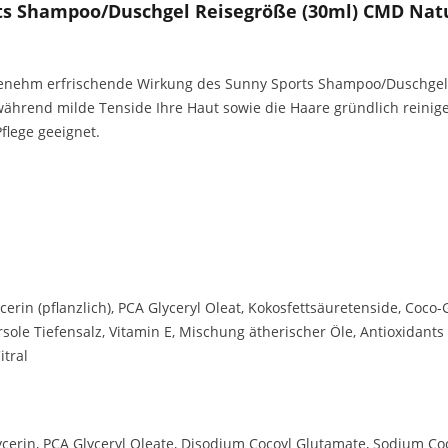
ts Shampoo/Duschgel Reisegröße (30ml) CMD Nat
genehm erfrischende Wirkung des Sunny Sports Shampoo/Duschgel.
rt während milde Tenside Ihre Haut sowie die Haare gründlich rein
Pflege geeignet.
cerin (pflanzlich), PCA Glyceryl Oleat, Kokosfettsäuretenside, Coco-
rsole Tiefensalz, Vitamin E, Mischung ätherischer Öle, Antioxidants
itral
lycerin, PCA Glyceryl Oleate, Disodium Cocoyl Glutamate, Sodium C