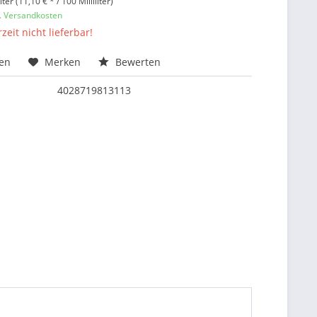
liter (11,10 € * / 100 Milliliter)
l. Versandkosten
zeit nicht lieferbar!
hen
Merken
Bewerten
4028719813113