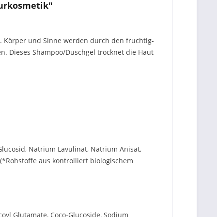
urkosmetik"
 Körper und Sinne werden durch den fruchtig-
igen. Dieses Shampoo/Duschgel trocknet die Haut
Glucosid, Natrium Lävulinat, Natrium Anisat,
 (*Rohstoffe aus kontrolliert biologischem
ocoyl Glutamate, Coco-Glucoside, Sodium