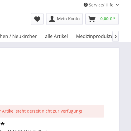
Service/Hilfe
Mein Konto
0,00 € *
chen / Neukircher
alle Artikel
Medizinprodukte
Büc

 Artikel steht derzeit nicht zur Verfügung!
 *