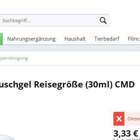
Nahrungsergänzung
Haushalt
Tierbedarf
Filin
rperreinigung
schgel Reisegröße (30ml) CMD
Dieser
3,33 €