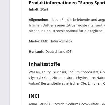
Produktinformationen "Sunny Spor
Inhalt:
30ml
Allgemeines:
rleben Sie die belebende und an
frischen Duft erlesener Zitrusfrüchte vitalisie
nicht aus und ist somit optimal für die tägliche 
Marke:
CMD Naturkosmetik
Herkunft:
Deutschland (DE)
Inhaltsstoffe
Wasser, Lauryl Glucosid, Sodium Coco-Sulfat, Gly
Glyceryl Oleat, Zitronensäure, Phytinsäure, Natu
Anbau) Bestandteile ätherischer Öle: Limonen, C
INCI
Aqua, Lauryl Glucoside, Sodium Coco-Sulfate, G