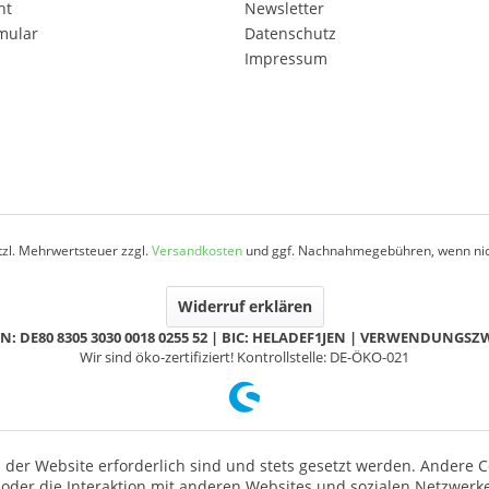
ht
Newsletter
mular
Datenschutz
Impressum
etzl. Mehrwertsteuer zzgl.
Versandkosten
und ggf. Nachnahmegebühren, wenn nic
Widerruf erklären
N: DE80 8305 3030 0018 0255 52 | BIC: HELADEF1JEN | VERWENDUNGS
Wir sind öko-zertifiziert! Kontrollstelle: DE-ÖKO-021
 der Website erforderlich sind und stets gesetzt werden. Andere C
der die Interaktion mit anderen Websites und sozialen Netzwerke