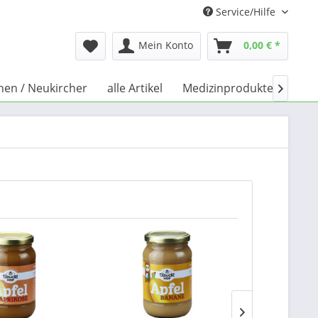
Service/Hilfe
Mein Konto
0,00 € *
chen / Neukircher
alle Artikel
Medizinprodukte
Büc
