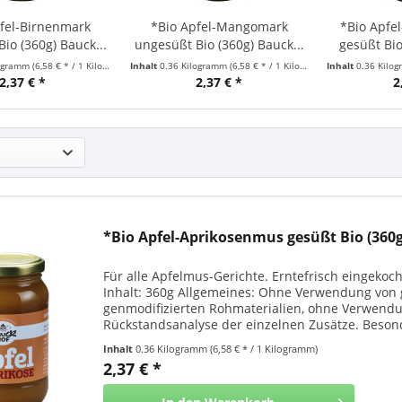
fel-Birnenmark
*Bio Apfel-Mangomark
*Bio Apfe
io (360g) Bauck...
ungesüßt Bio (360g) Bauck...
gesüßt Bio
logramm
(6,58 € * / 1 Kilogramm)
Inhalt
0.36 Kilogramm
(6,58 € * / 1 Kilogramm)
Inhalt
0.36 Kilo
2,37 € *
2,37 € *
2
*Bio Apfel-Aprikosenmus gesüßt Bio (360g
Für alle Apfelmus-Gerichte. Erntefrisch eingekocht
Inhalt: 360g Allgemeines: Ohne Verwendung von
genmodifizierten Rohmaterialien, ohne Verwendu
Rückstandsanalyse der einzelnen Zusätze. Besonde
viel...
Inhalt
0.36 Kilogramm
(6,58 € * / 1 Kilogramm)
2,37 € *