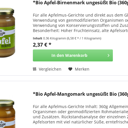
*Bio Apfel-Birnenmark ungesüßt Bio (360g
Für alle Apfelmus-Gerichte und direkt aus dem Gl
Verwendung von genmodifizierten Organismen od
Verwendung von Konservierungsstoffen und Zusät
Besonderheit: Hoher Fruchteinsatz, alte Apfelsort
der...
Inhalt
0.36 Kilogramm
(6,58 € * / 1 Kilogramm)
2,37 € *
In den
Warenkorb
Vergleichen
Merken
*Bio Apfel-Mangomark ungesüßt Bio (360g
Für alle Apfelmus-Gerichte Inhalt: 360g Allgeme
Organismen oder genmodifizierten Rohmateriali
und Zusätzen. Rückstandsanalyse der einzelnen Z
Apfelsorten mit viel natürlicher Süße, erntefrische