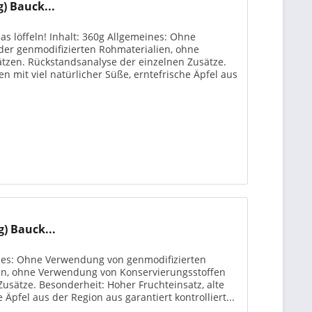
) Bauck...
as löffeln! Inhalt: 360g Allgemeines: Ohne
er genmodifizierten Rohmaterialien, ohne
zen. Rückstandsanalyse der einzelnen Zusätze.
en mit viel natürlicher Süße, erntefrische Äpfel aus
) Bauck...
ines: Ohne Verwendung von genmodifizierten
en, ohne Verwendung von Konservierungsstoffen
usätze. Besonderheit: Hoher Fruchteinsatz, alte
 Äpfel aus der Region aus garantiert kontrolliert...