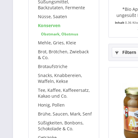
Süßungsmittel,
Backzutaten, Fermente
*Bio Ap
ungesüßt B
Nüsse, Saaten
Inhalt
0.36 Ki
Konserven
Obstmark, Obstmus
Mehle, Gries, Kleie
Brot, Brötchen, Zwieback
Filtern
& Co.
Brotaufstriche
Snacks, Knabbereien,
Waffeln, Kekse
Tee, Kaffee, Kaffeeersatz,
Kakao und Co.
Honig, Pollen
Brühe, Saucen, Mark, Senf
Süßigkeiten, Bonbons,
Schokolade & Co.
Getränke