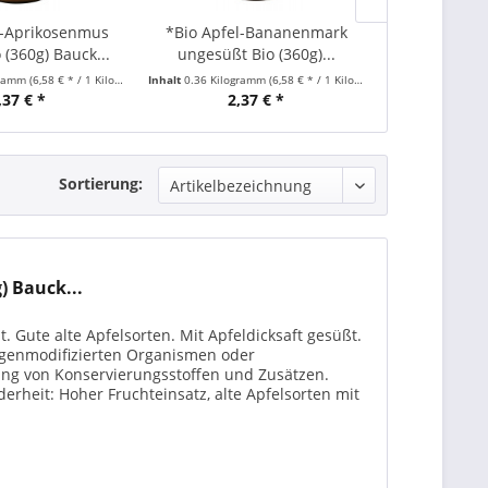
l-Aprikosenmus
*Bio Apfel-Bananenmark
*Bio Apfelm
 (360g) Bauck...
ungesüßt Bio (360g)...
(360g) B
gramm
(6,58 € * / 1 Kilogramm)
Inhalt
0.36 Kilogramm
(6,58 € * / 1 Kilogramm)
Inhalt
0.36 Kilog
,37 € *
2,37 € *
2,
Sortierung:
) Bauck...
. Gute alte Apfelsorten. Mit Apfeldicksaft gesüßt.
 genmodifizierten Organismen oder
ng von Konservierungsstoffen und Zusätzen.
rheit: Hoher Fruchteinsatz, alte Apfelsorten mit